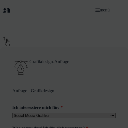
Zum
Inhalt
menü
springen
Grafikdesign-Anfrage
Anfrage · Grafikdesign
Ich interessiere mich für:
*
Was genau darf ich für dich umsetzen?
*